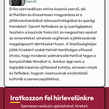
Szerző
Erika szenvedélyes online kaszinó szerző, aki
érthetően és élvezetesen magyarázza el a
játékmechanikákat, bónuszstratégiákat és iparági
trendeket. Szereti felfedezni az új nyerőgépeket,
tesztelni a kaszinók funkcióit, és megosztani azokat
az ismereteket, amelyek segítenek a játékosoknak
megalapozott döntéseket hozni. A felelősségteljes
játék híveként szakértelmét barátságos stílussal
ötvözi, hogy mindenki számára elérhetővé tegye a
bonyolultabb témákat is. Amikor épp nem a
legújabb kaszinós újításokat kutatja, szívesen utazik
és felfedezi, hogyan viszonyulnak a különböző
kultúrák a szerencsejátékhoz.
Iratkozzon fel hírlevelünkre
Szerezzen exkluzív ajánlatokat, híreket,