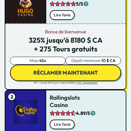
5/5
Lire l'avis
Bonus de bienvenue
325% jusqu'à 8180 $ CA
+ 275 Tours gratuits
Mise:
45x
Dépôt minimum:
10 $ CA
RÉCLAMER MAINTENANT
18+ | Jouez de façon responsable |
T&C applicables
Rollingslots
Casino
4.89/5
Lire l'avis