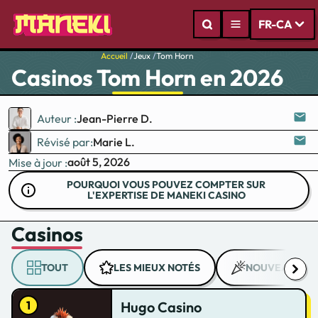
FR-CA
Accueil
/
Jeux
/
Tom Horn
Casinos Tom Horn en 2026
Auteur :
Jean-Pierre D.
Révisé par:
Marie L.
août 5, 2026
Mise à jour :
POURQUOI VOUS POUVEZ COMPTER SUR
L'EXPERTISE DE MANEKI CASINO
Casinos
TOUT
LES MIEUX NOTÉS
NOUVEAU
Hugo Casino