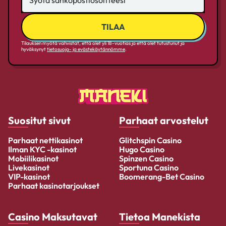
Tilauksen myötä vahvistat, että olet yli 18-vuotias ja että olet tutustunut ja
hyväksynyt
tietosuoja- ja evästekäytännömme
.
Suositut sivut
Parhaat arvostelut
Parhaat nettikasinot
Glitchspin Casino
Ilman KYC -kasinot
Hugo Casino
Mobiilikasinot
Spinzen Casino
Livekasinot
Sportuna Casino
VIP-kasinot
Boomerang-Bet Casino
Parhaat kasinotarjoukset
Casino Maksutavat
Tietoa Manekista