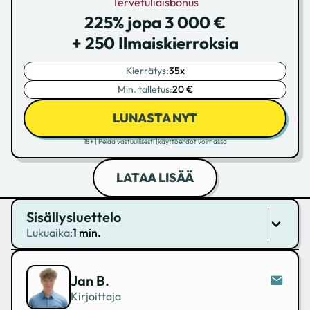
Tervetuliaisbonus
225% jopa 3 000 €
+ 250 Ilmaiskierroksia
Kierrätys:
35x
Min. talletus:
20 €
LUNASTA NYT
18+ | Pelaa vastuullisesti |
käyttöehdot voimassa
LATAA LISÄÄ
Sisällysluettelo
Lukuaika:
1 min.
Jan B.
Kirjoittaja