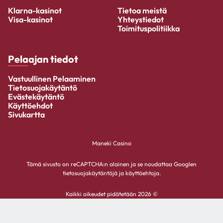
Klarna-kasinot
Tietoa meistä
Visa-kasinot
Yhteystiedot
Toimituspolitiikka
Pelaajan tiedot
Vastuullinen Pelaaminen
Tietosuojakäytäntö
Evästekäytäntö
Käyttöehdot
Sivukartta
Maneki Casino
Tämä sivusto on reCAPTCHA:n alainen ja se noudattaa Googlen
tietosuojakäytäntöjä ja käyttöehtoja.
Kaikki oikeudet pidätetään 2026 ©