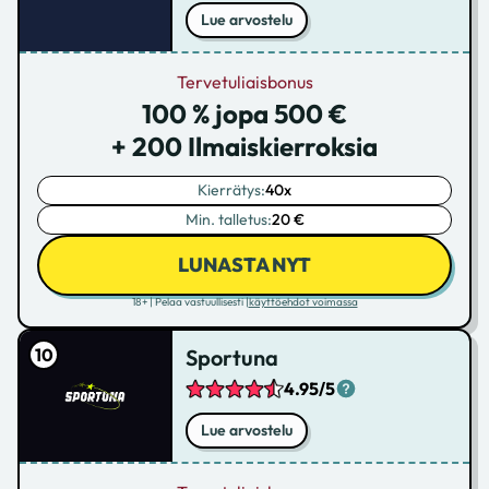
Lue arvostelu
Tervetuliaisbonus
100 % jopa 500 €
+ 200 Ilmaiskierroksia
Kierrätys:
40x
Min. talletus:
20 €
LUNASTA NYT
18+ | Pelaa vastuullisesti |
käyttöehdot voimassa
Sportuna
4.95/5
Lue arvostelu