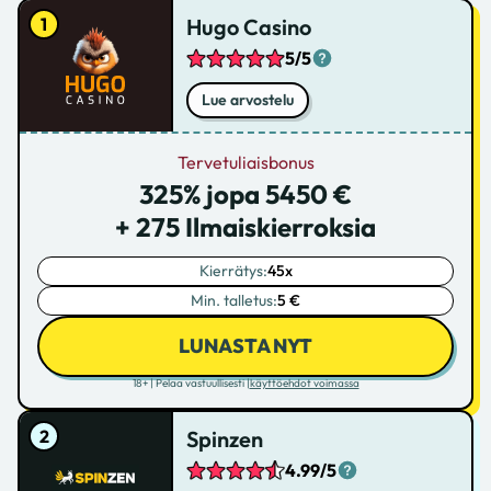
Hugo Casino
5/5
Lue arvostelu
Tervetuliaisbonus
325% jopa 5450 €
+ 275 Ilmaiskierroksia
Kierrätys:
45x
Min. talletus:
5 €
LUNASTA NYT
18+ | Pelaa vastuullisesti |
käyttöehdot voimassa
Spinzen
4.99/5