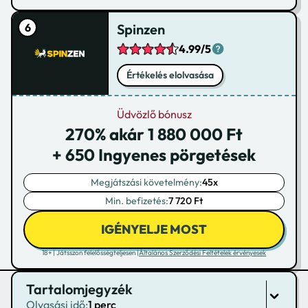
Spinzen
4.99/5
Értékelés elolvasása
Üdvözlő bónusz
270% akár 1 880 000 Ft
+ 650 Ingyenes pörgetések
Megjátszási követelmény:
45x
Min. befizetés:
7 720 Ft
IGÉNYELJE MOST
18+ | Játsszon felelősségteljesen |
Általános Szerződési Feltételek érvényesek
Tartalomjegyzék
Olvasási idő:
1 perc