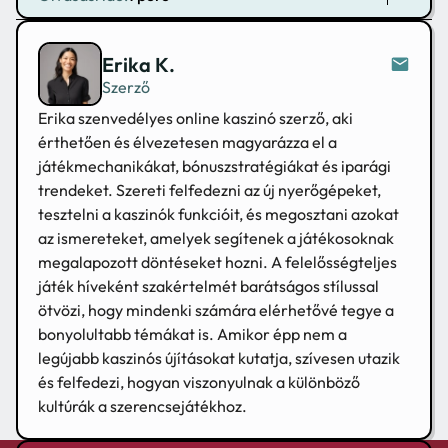
Erika K.
Szerző
Erika szenvedélyes online kaszinó szerző, aki
érthetően és élvezetesen magyarázza el a
játékmechanikákat, bónuszstratégiákat és iparági
trendeket. Szereti felfedezni az új nyerőgépeket,
tesztelni a kaszinók funkcióit, és megosztani azokat
az ismereteket, amelyek segítenek a játékosoknak
megalapozott döntéseket hozni. A felelősségteljes
játék híveként szakértelmét barátságos stílussal
ötvözi, hogy mindenki számára elérhetővé tegye a
bonyolultabb témákat is. Amikor épp nem a
legújabb kaszinós újításokat kutatja, szívesen utazik
és felfedezi, hogyan viszonyulnak a különböző
kultúrák a szerencsejátékhoz.