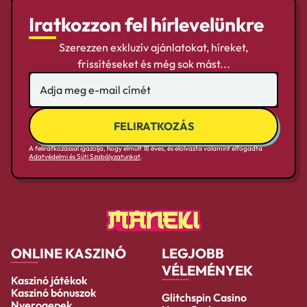
Iratkozzon fel hírlevelünkre
Szerezzen exkluzív ajánlatokat, híreket,
frissítéseket és még sok mást...
A feliratkozással igazolja, hogy elmúlt 18 éves, és elolvasta valamint elfogadta
Adatvédelmi és Süti Szabályzatunkat
.
ONLINE KASZINÓ
LEGJOBB
VÉLEMÉNYEK
Kaszinó játékok
Kaszinó bónuszok
Glitchspin Casino
Nyerogepek