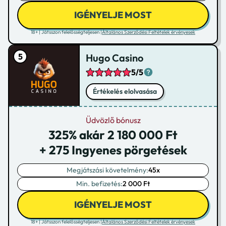
IGÉNYELJE MOST
18+ | Játsszon felelősségteljesen |
Általános Szerződési Feltételek érvényesek
Hugo Casino
5/5
Értékelés elolvasása
Üdvözlő bónusz
325% akár 2 180 000 Ft
+ 275 Ingyenes pörgetések
Megjátszási követelmény:
45x
Min. befizetés:
2 000 Ft
IGÉNYELJE MOST
18+ | Játsszon felelősségteljesen |
Általános Szerződési Feltételek érvényesek