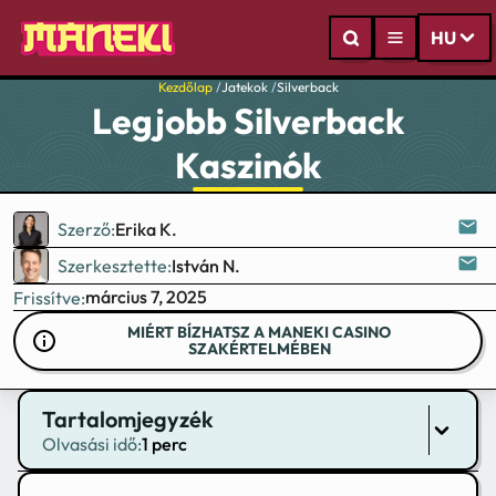
HU
Kezdőlap
/
Jatekok
/
Silverback
Legjobb Silverback
Kaszinók
Szerző:
Erika K.
Szerkesztette:
István N.
március 7, 2025
Frissítve:
MIÉRT BÍZHATSZ A MANEKI CASINO
SZAKÉRTELMÉBEN
Tartalomjegyzék
Olvasási idő:
1 perc