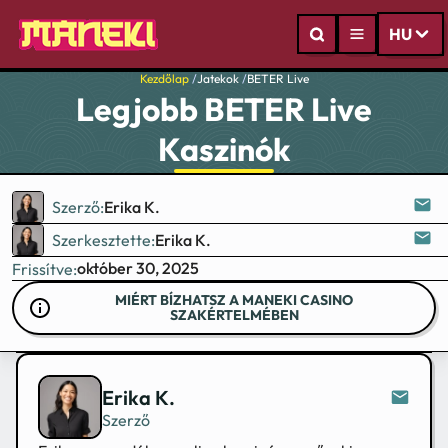
HU
Kezdőlap
/
Jatekok
/
BETER Live
Legjobb BETER Live
Kaszinók
Szerző:
Erika K.
Szerkesztette:
Erika K.
október 30, 2025
Frissítve:
MIÉRT BÍZHATSZ A MANEKI CASINO
SZAKÉRTELMÉBEN
Erika K.
Szerző