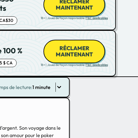
RÉCLAMER
ts
MAINTENANT
18+ | Jouez de façon responsable |
T&C applicables
CA$30
RÉCLAMER
e 100 %
MAINTENANT
5 $ CA
18+ | Jouez de façon responsable |
T&C applicables
mps de lecture:
1 minute
d’argent. Son voyage dans le
t son amour pour le poker