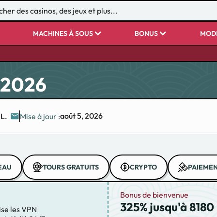
MACHINES À SOUS
BONUS
MODE
 2026
août 5, 2026
 L.
Mise à jour :
EAU
TOURS GRATUITS
CRYPTO
PAIEMEN
Bonus de bienvenue
325% jusqu'à 8180
ise les VPN