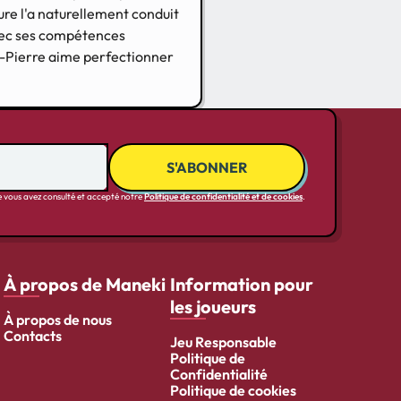
ure l'a naturellement conduit
avec ses compétences
ean-Pierre aime perfectionner
ue vous avez consulté et accepté notre
Politique de confidentialité et de cookies
.
À propos de Maneki
Information pour
les joueurs
À propos de nous
Contacts
Jeu Responsable
Politique de
Confidentialité
Politique de cookies