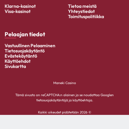
Klarna-kasinot
Tietoa meistä
Visa-kasinot
Yhteystiedot
Toimituspolitiikka
Pelaajan tiedot
Vastuullinen Pelaaminen
Tietosuojakäytäntö
Evästekäytäntö
Käyttöehdot
Sivukartta
Maneki Casino
Tämä sivusto on reCAPTCHA:n alainen ja se noudattaa Googlen
tietosuojakäytäntöjä ja käyttöehtoja.
Kaikki oikeudet pidätetään 2026 ©