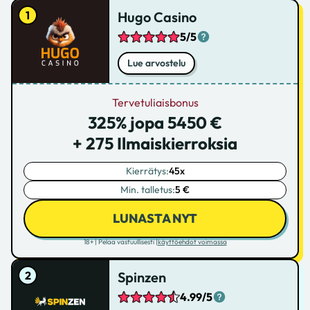
Hugo Casino
5/5
Lue arvostelu
Tervetuliaisbonus
325% jopa 5450 €
+ 275 Ilmaiskierroksia
Kierrätys:
45x
Min. talletus:
5 €
LUNASTA NYT
18+ | Pelaa vastuullisesti |
käyttöehdot voimassa
Spinzen
4.99/5