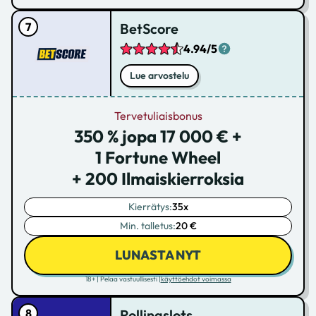
BetScore
4.94/5
Lue arvostelu
Tervetuliaisbonus
350 % jopa 17 000 € +
1 Fortune Wheel
+ 200 Ilmaiskierroksia
Kierrätys:
35x
Min. talletus:
20 €
LUNASTA NYT
18+ | Pelaa vastuullisesti |
käyttöehdot voimassa
Rollingslots