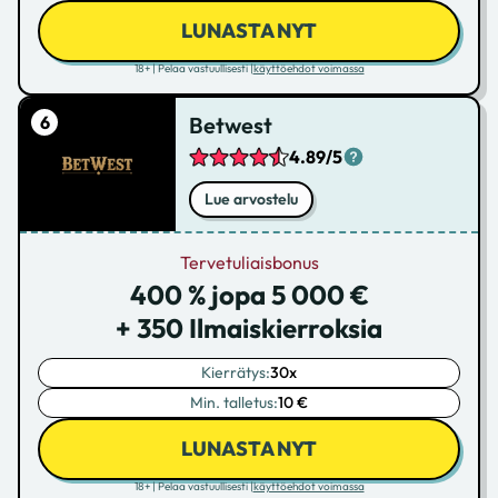
LUNASTA NYT
18+ | Pelaa vastuullisesti |
käyttöehdot voimassa
Betwest
4.89/5
Lue arvostelu
Tervetuliaisbonus
400 % jopa 5 000 €
+ 350 Ilmaiskierroksia
Kierrätys:
30x
Min. talletus:
10 €
LUNASTA NYT
18+ | Pelaa vastuullisesti |
käyttöehdot voimassa