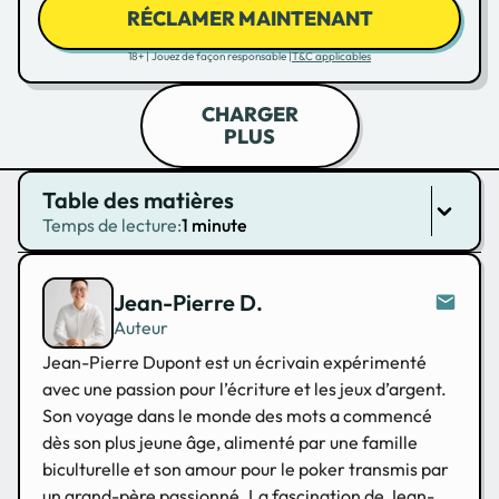
RÉCLAMER MAINTENANT
18+ | Jouez de façon responsable |
T&C applicables
CHARGER
PLUS
Table des matières
Temps de lecture:
1 minute
Jean-Pierre D.
Auteur
Jean-Pierre Dupont est un écrivain expérimenté
avec une passion pour l’écriture et les jeux d’argent.
Son voyage dans le monde des mots a commencé
dès son plus jeune âge, alimenté par une famille
biculturelle et son amour pour le poker transmis par
un grand-père passionné. La fascination de Jean-