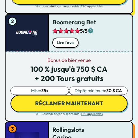
18+ | Jouez de façon responsable |
T&C applicables
Boomerang Bet
5/5
Lire l'avis
Bonus de bienvenue
100 % jusqu'à 750 $ CA
+ 200 Tours gratuits
Mise:
35x
Dépôt minimum:
30 $ CA
RÉCLAMER MAINTENANT
18+ | Jouez de façon responsable |
T&C applicables
Rollingslots
Casino