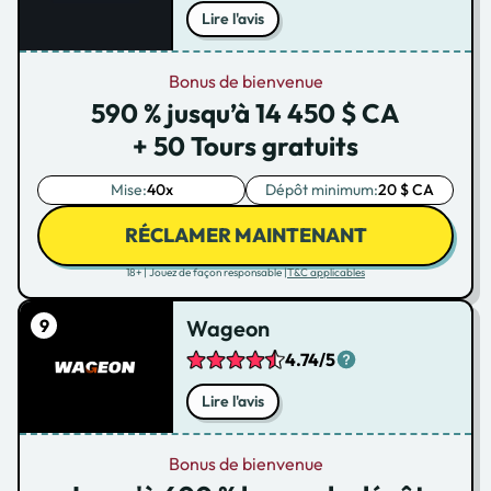
Lire l'avis
Bonus de bienvenue
590 % jusqu’à 14 450 $ CA
+ 50 Tours gratuits
Mise:
40x
Dépôt minimum:
20 $ CA
RÉCLAMER MAINTENANT
18+ | Jouez de façon responsable |
T&C applicables
Wageon
4.74/5
Lire l'avis
Bonus de bienvenue