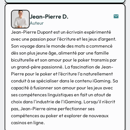
Jean-Pierre D.
Auteur
Jean-Pierre Dupont est un écrivain expérimenté
avec une passion pour l’écriture et les jeux d’argent.
Son voyage dans le monde des mots a commencé
dès son plus jeune âge, alimenté par une famille
biculturelle et son amour pour le poker transmis par
un grand-père passionné. La fascination de Jean-
Pierre pour le poker et l’écriture l'a naturellement
conduit à se spécialiser dans le contenu iGaming. Sa
capacité à fusionner son amour pour les jeux avec
ses compétences linguistiques en fait un atout de
choix dans l'industrie de l'iGaming. Lorsqu'il n'écrit
pas, Jean-Pierre aime perfectionner ses
compétences au poker et explorer de nouveaux
casinos en ligne.