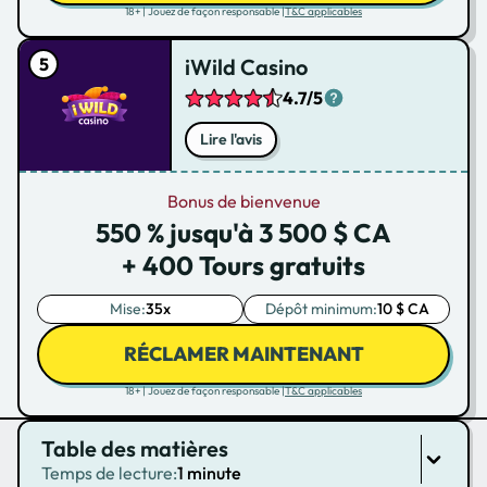
18+ | Jouez de façon responsable |
T&C applicables
iWild Casino
4.7/5
Lire l'avis
Bonus de bienvenue
550 % jusqu'à 3 500 $ CA
+ 400 Tours gratuits
Mise:
35x
Dépôt minimum:
10 $ CA
RÉCLAMER MAINTENANT
18+ | Jouez de façon responsable |
T&C applicables
Table des matières
Temps de lecture:
1 minute