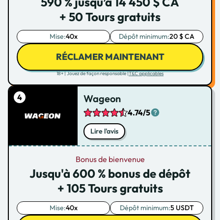
590 % jusqu’à 14 450 $ CA
+ 50 Tours gratuits
Mise:
40x
Dépôt minimum:
20 $ CA
RÉCLAMER MAINTENANT
18+ | Jouez de façon responsable |
T&C applicables
Wageon
4.74/5
Lire l'avis
Bonus de bienvenue
Jusqu'à 600 % bonus de dépôt
+ 105 Tours gratuits
Mise:
40x
Dépôt minimum:
5 USDT