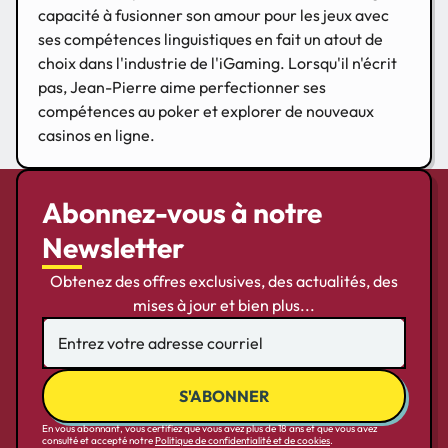
capacité à fusionner son amour pour les jeux avec
ses compétences linguistiques en fait un atout de
choix dans l'industrie de l'iGaming. Lorsqu'il n'écrit
pas, Jean-Pierre aime perfectionner ses
compétences au poker et explorer de nouveaux
casinos en ligne.
Abonnez-vous à notre
Newsletter
Obtenez des offres exclusives, des actualités, des
mises à jour et bien plus...
En vous abonnant, vous certifiez que vous avez plus de 18 ans et que vous avez
consulté et accepté notre
Politique de confidentialité et de cookies
.