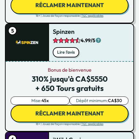
RÉCLAMER MAINTENANT
18+ | Jouez de façon responsable |
T&C applicables
Spinzen
4.99/5
Lire l'avis
Bonus de bienvenue
310% jusqu'à CA$5550
+ 650 Tours gratuits
Mise:
45x
Dépôt minimum:
CA$30
RÉCLAMER MAINTENANT
18+ | Jouez de façon responsable |
T&C applicables