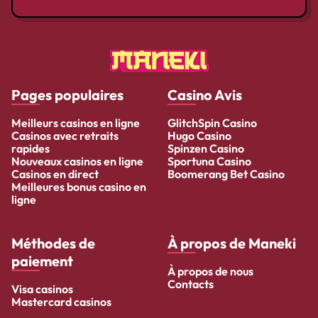
Pages populaires
Casino Avis
Meilleurs casinos en ligne
GlitchSpin Casino
Casinos avec retraits
Hugo Casino
rapides
Spinzen Casino
Nouveaux casinos en ligne
Sportuna Casino
Casinos en direct
Boomerang Bet Casino
Meilleures bonus casino en
ligne
Méthodes de
À propos de Maneki
paiement
À propos de nous
Contacts
Visa casinos
Mastercard casinos