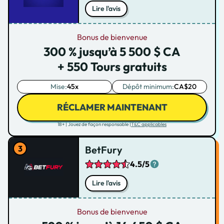
Lire l'avis
Bonus de bienvenue
300 % jusqu’à 5 500 $ CA
+ 550 Tours gratuits
Mise:
45x
Dépôt minimum:
CA$20
RÉCLAMER MAINTENANT
18+ | Jouez de façon responsable |
T&C applicables
BetFury
4.5/5
Lire l'avis
Bonus de bienvenue