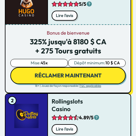
5/5
Lire l'avis
Bonus de bienvenue
325% jusqu'à 8180 $ CA
+ 275 Tours gratuits
Mise:
45x
Dépôt minimum:
10 $ CA
RÉCLAMER MAINTENANT
18+ | Jouez de façon responsable |
T&C applicables
Rollingslots
Casino
4.89/5
Lire l'avis