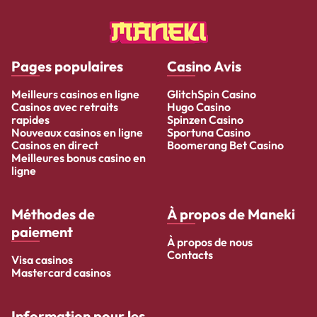
Pages populaires
Casino Avis
Meilleurs casinos en ligne
GlitchSpin Casino
Casinos avec retraits
Hugo Casino
rapides
Spinzen Casino
Nouveaux casinos en ligne
Sportuna Casino
Casinos en direct
Boomerang Bet Casino
Meilleures bonus casino en
ligne
Méthodes de
À propos de Maneki
paiement
À propos de nous
Contacts
Visa casinos
Mastercard casinos
Information pour les