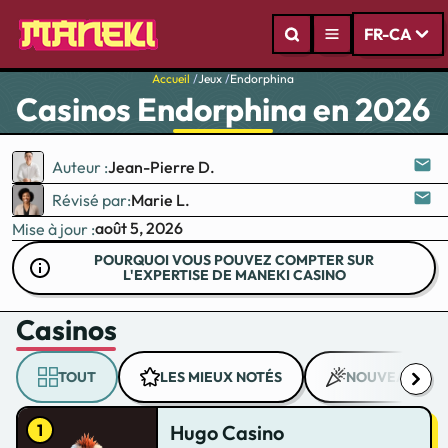
FR-CA
Accueil
/
Jeux
/
Endorphina
Casinos Endorphina en 2026
Auteur :
Jean-Pierre D.
Révisé par:
Marie L.
août 5, 2026
Mise à jour :
POURQUOI VOUS POUVEZ COMPTER SUR
L'EXPERTISE DE MANEKI CASINO
Casinos
TOUT
LES MIEUX NOTÉS
NOUVEAU
Hugo Casino