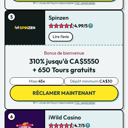
18+ | Jouez de façon responsable |
T&C applicables
Spinzen
4.99/5
Lire l'avis
Bonus de bienvenue
310% jusqu'à CA$5550
+ 650 Tours gratuits
Mise:
45x
Dépôt minimum:
CA$30
RÉCLAMER MAINTENANT
18+ | Jouez de façon responsable |
T&C applicables
iWild Casino
4.7/5