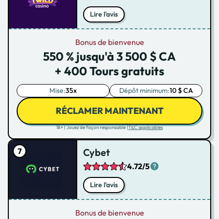
Lire l'avis
Bonus de bienvenue
550 % jusqu'à 3 500 $ CA
+ 400 Tours gratuits
Mise:
35x
Dépôt minimum:
10 $ CA
RÉCLAMER MAINTENANT
18+ | Jouez de façon responsable |
T&C applicables
Cybet
4.72/5
Lire l'avis
Bonus de bienvenue