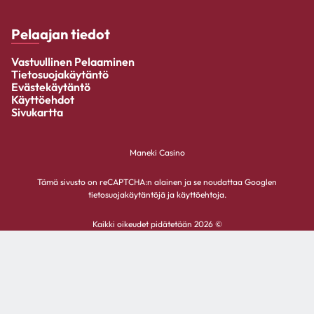
Pelaajan tiedot
Vastuullinen Pelaaminen
Tietosuojakäytäntö
Evästekäytäntö
Käyttöehdot
Sivukartta
Maneki Casino
Tämä sivusto on reCAPTCHA:n alainen ja se noudattaa Googlen
tietosuojakäytäntöjä ja käyttöehtoja.
Kaikki oikeudet pidätetään 2026 ©