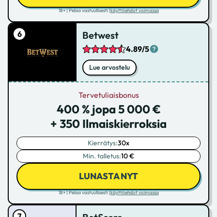
18+ | Pelaa vastuullisesti |
käyttöehdot voimassa
Betwest
4.89/5
Lue arvostelu
Tervetuliaisbonus
400 % jopa 5 000 €
+ 350 Ilmaiskierroksia
Kierrätys:
30x
Min. talletus:
10 €
LUNASTA NYT
18+ | Pelaa vastuullisesti |
käyttöehdot voimassa