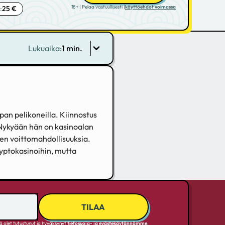
18+ | Pelaa vastuullisesti |
käyttöehdot voimassa
:
25 €
Lukuaika:
1 min.
pan pelikoneilla. Kiinnostus
. Nykyään hän on kasinoalan
n voittomahdollisuuksia.
ryptokasinoihin, mutta
tä olet tutustunut ja hyväksynyt
tietosuoja- ja evästekäytännömme
.