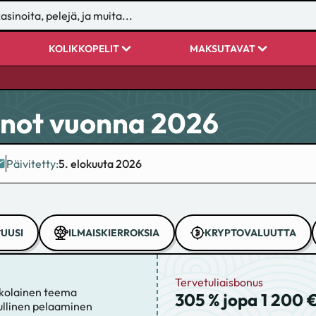
KOLIKKOPELIT
MAKSUTAVAT
inot vuonna 2026
5. elokuuta 2026
Päivitetty:
UUSI
ILMAISKIERROKSIA
KRYPTOVALUUTTA
Tervetuliaisbonus
kolainen teema
305 % jopa 1 200 
ullinen pelaaminen