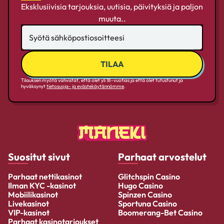
Eksklusiivisia tarjouksia, uutisia, päivityksiä ja paljon
muuta..
Tilauksen myötä vahvistat, että olet yli 18-vuotias ja että olet tutustunut ja
hyväksynyt
tietosuoja- ja evästekäytännömme
.
Suositut sivut
Parhaat arvostelut
Parhaat nettikasinot
Glitchspin Casino
Ilman KYC -kasinot
Hugo Casino
Mobiilikasinot
Spinzen Casino
Livekasinot
Sportuna Casino
VIP-kasinot
Boomerang-Bet Casino
Parhaat kasinotarjoukset