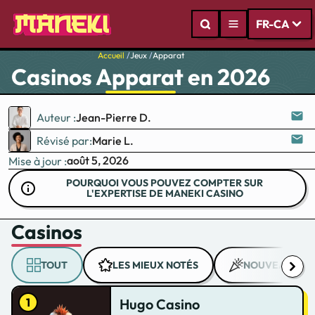
FR-CA
Accueil
/
Jeux
/
Apparat
Casinos Apparat en 2026
Auteur :
Jean-Pierre D.
Révisé par:
Marie L.
août 5, 2026
Mise à jour :
POURQUOI VOUS POUVEZ COMPTER SUR
L'EXPERTISE DE MANEKI CASINO
Casinos
TOUT
LES MIEUX NOTÉS
NOUVEAU
Hugo Casino