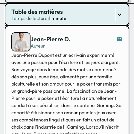
Table des matières
Temps de lecture:
1 minute
Jean-Pierre D.
Auteur
Jean-Pierre Dupont est un écrivain expérimenté
avec une passion pour l’écriture et les jeux d’argent.
Son voyage dans le monde des mots a commencé
dès son plus jeune âge, alimenté par une famille
biculturelle et son amour pour le poker transmis par
un grand-père passionné. La fascination de Jean-
Pierre pour le poker et l’écriture l'a naturellement
conduit à se spécialiser dans le contenu iGaming. Sa
capacité à fusionner son amour pour les jeux avec
ses compétences linguistiques en fait un atout de
choix dans l'industrie de l'iGaming. Lorsqu'il n'écrit