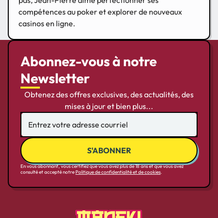
pas, Jean-Pierre aime perfectionner ses
compétences au poker et explorer de nouveaux
casinos en ligne.
Abonnez-vous à notre
Newsletter
Obtenez des offres exclusives, des actualités, des
mises à jour et bien plus...
En vous abonnant, vous certifiez que vous avez plus de 18 ans et que vous avez
consulté et accepté notre
Politique de confidentialité et de cookies
.