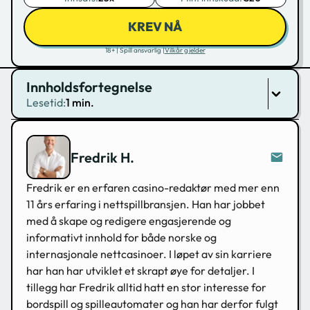
KREV NÅ
18+ | Spill ansvarlig |
Vilkår gjelder
Innholdsfortegnelse
Lesetid:
1 min.
Fredrik H.
Fredrik er en erfaren casino-redaktør med mer enn
11 års erfaring i nettspillbransjen. Han har jobbet
med å skape og redigere engasjerende og
informativt innhold for både norske og
internasjonale nettcasinoer. I løpet av sin karriere
har han har utviklet et skrapt øye for detaljer. I
tillegg har Fredrik alltid hatt en stor interesse for
bordspill og spilleautomater og han har derfor fulgt