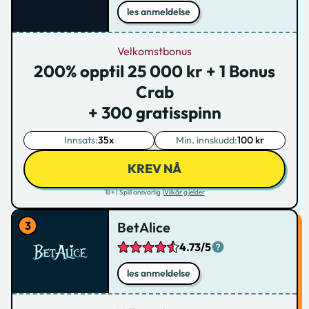
les anmeldelse
Velkomstbonus
200% opptil 25 000 kr + 1 Bonus
Crab
+ 300 gratisspinn
Innsats:
35x
Min. innskudd:
100 kr
KREV NÅ
18+ | Spill ansvarlig |
Vilkår gjelder
BetAlice
4.73/5
les anmeldelse