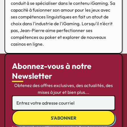
conduit à se spécialiser dans le contenu iGaming. Sa
capacité à fusionner son amour pour les jeux avec
ses compétences linguistiques en fait un atout de
choix dans l'industrie de l'iGaming. Lorsqu'il n'écrit
pas, Jean-Pierre aime perfectionner ses
compétences au poker et explorer de nouveaux
Roulette
Tournois
casinos en ligne.
Abonnez-vous à notre
Newsletter
Obtenez des offres exclusives, des actualités, des
mises à jour et bien plus...