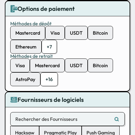
Options de paiement
Méthodes de dépôt
Mastercard
Visa
USDT
Bitcoin
Ethereum
+7
Méthodes de retrait
Visa
Mastercard
USDT
Bitcoin
AstroPay
+16
Fournisseurs de logiciels
Hacksaw
Pragmatic Play
Push Gaming