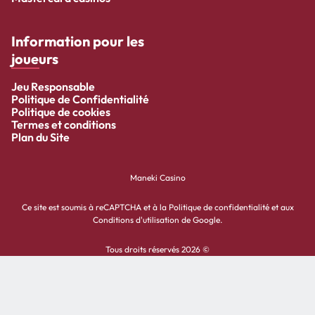
Information pour les
joueurs
Jeu Responsable
Politique de Confidentialité
Politique de cookies
Termes et conditions
Plan du Site
Maneki Casino
Ce site est soumis à reCAPTCHA et à la Politique de confidentialité et aux
Conditions d'utilisation de Google.
Tous droits réservés 2026 ©