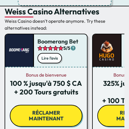
Weiss Casino Alternatives
Weiss Casino doesn't operate anymore. Try these
alternatives instead:
Boomerang Bet
H
5/5
Lire l'avis
Bonus de bienvenue
Bonus 
100 % jusqu'à 750 $ CA
325% jus
+ 200 Tours gratuits
+ 100 To
RÉCLAMER
RÉ
MAINTENANT
MAI