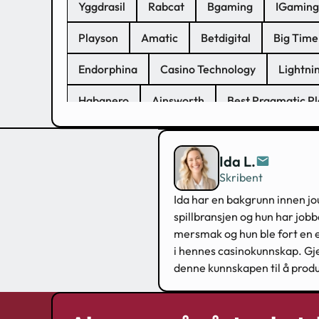
Yggdrasil
Rabcat
Bgaming
IGamin
Playson
Amatic
Betdigital
Big Tim
Endorphina
Casino Technology
Lightni
Habanero
Ainsworth
Best Pragmatic Pl
Iron Dog Studio
Ida L.
Skribent
Ida har en bakgrunn innen jour
spillbransjen og hun har job
mersmak og hun ble fort en e
i hennes casinokunnskap. Gje
denne kunnskapen til å prod