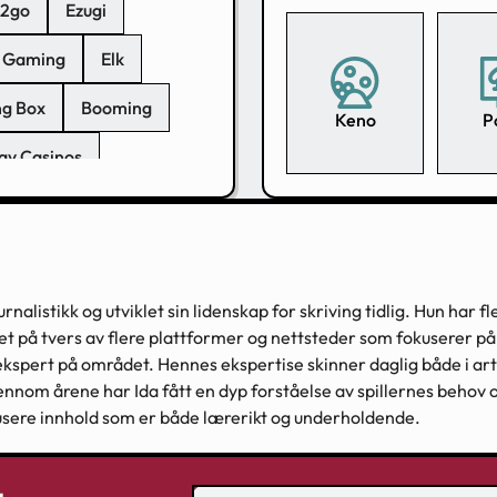
g2go
Ezugi
e Gaming
Elk
ng Box
Booming
Keno
P
ay Casinos
Sportstipping
Turn
nalistikk og utviklet sin lidenskap for skriving tidlig. Hun har f
bet på tvers av flere plattformer og nettsteder som fokuserer p
kspert på området. Hennes ekspertise skinner daglig både i art
nnom årene har Ida fått en dyp forståelse av spillernes behov 
usere innhold som er både lærerikt og underholdende.