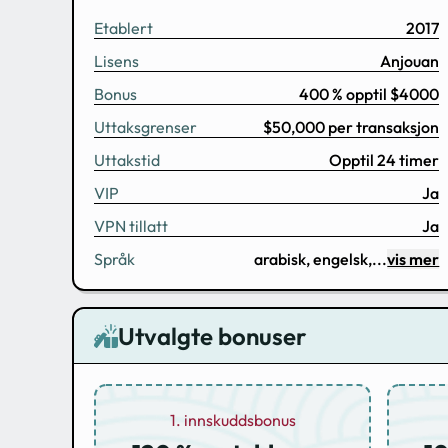
Etablert
2017
Lisens
Anjouan
Bonus
400 % opptil $4000
Uttaksgrenser
$50,000 per transaksjon
Uttakstid
Opptil 24 timer
VIP
Ja
VPN tillatt
Ja
Språk
arabisk, engelsk
,...
vis mer
Utvalgte bonuser
1. innskuddsbonus