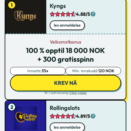
Kyngs
4.88/5
les anmeldelse
Velkomstbonus
100 % opptil 18 000 NOK
+ 300 gratisspinn
Innsats:
35x
Min. innskudd:
120 NOK
KREV NÅ
18+ | Spill ansvarlig |
Vilkår gjelder
Rollingslots
4.89/5
les anmeldelse