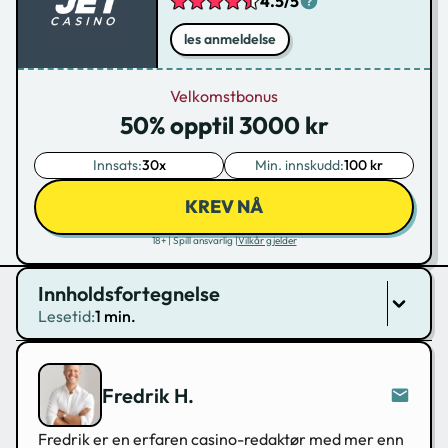
4.5/5
les anmeldelse
Velkomstbonus
50% opptil 3000 kr
Innsats:
30x
Min. innskudd:
100 kr
KREV NÅ
18+ | Spill ansvarlig |
Vilkår gjelder
Innholdsfortegnelse
Lesetid:
1 min.
Fredrik H.
Fredrik er en erfaren casino-redaktør med mer enn