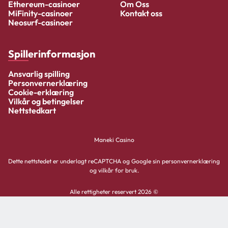
Ethereum-casinoer
Om Oss
MiFinity-casinoer
Kontakt oss
Neosurf-casinoer
Spillerinformasjon
Ansvarlig spilling
Personvernerklæring
Cookie-erklæring
Vilkår og betingelser
Nettstedkart
Maneki Casino
Dette nettstedet er underlagt reCAPTCHA og Google sin personvernerklæring
og vilkår for bruk.
Alle rettigheter reservert 2026 ©