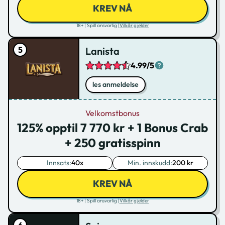
KREV NÅ
18+ | Spill ansvarlig |
Vilkår gjelder
Lanista
4.99/5
les anmeldelse
Velkomstbonus
125% opptil 7 770 kr + 1 Bonus Crab
+ 250 gratisspinn
Innsats:
40x
Min. innskudd:
200 kr
KREV NÅ
18+ | Spill ansvarlig |
Vilkår gjelder