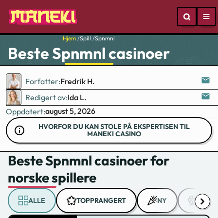
Hjem
/
Spill
/
Spnmnl
Beste Spnmnl casinoer
Forfatter:
Fredrik H.
Redigert av:
Ida L.
august 5, 2026
Oppdatert:
HVORFOR DU KAN STOLE PÅ EKSPERTISEN TIL
MANEKI CASINO
Beste Spnmnl casinoer for
norske spillere
ALLE
TOPPRANGERT
NY
GRATI