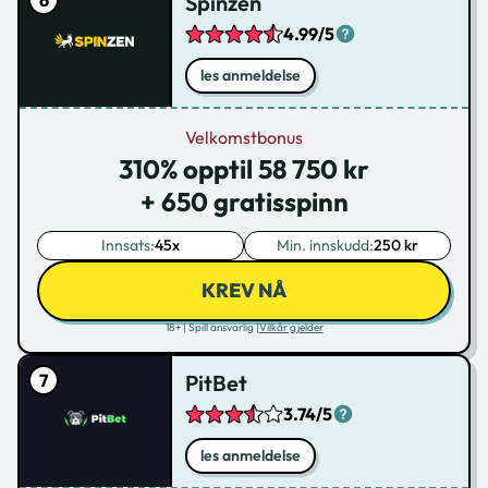
Spinzen
4.99/5
les anmeldelse
Velkomstbonus
310% opptil 58 750 kr
+ 650 gratisspinn
Innsats:
45x
Min. innskudd:
250 kr
KREV NÅ
18+ | Spill ansvarlig |
Vilkår gjelder
PitBet
3.74/5
les anmeldelse