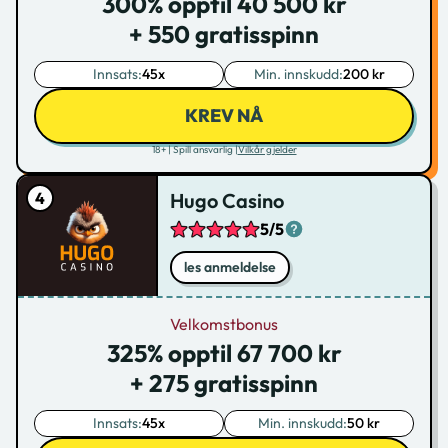
300% opptil 40 500 kr
+ 550 gratisspinn
Innsats:
45x
Min. innskudd:
200 kr
KREV NÅ
18+ | Spill ansvarlig |
Vilkår gjelder
Hugo Casino
5/5
les anmeldelse
Velkomstbonus
325% opptil 67 700 kr
+ 275 gratisspinn
Innsats:
45x
Min. innskudd:
50 kr