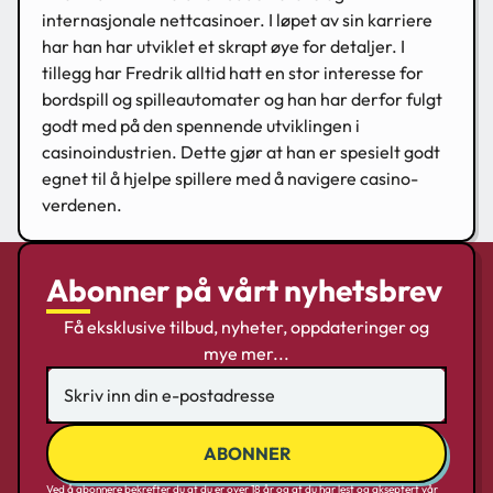
internasjonale nettcasinoer. I løpet av sin karriere
har han har utviklet et skrapt øye for detaljer. I
tillegg har Fredrik alltid hatt en stor interesse for
bordspill og spilleautomater og han har derfor fulgt
godt med på den spennende utviklingen i
casinoindustrien. Dette gjør at han er spesielt godt
egnet til å hjelpe spillere med å navigere casino-
verdenen.
Abonner på vårt nyhetsbrev
Få eksklusive tilbud, nyheter, oppdateringer og
mye mer...
Ved å abonnere bekrefter du at du er over 18 år og at du har lest og akseptert vår