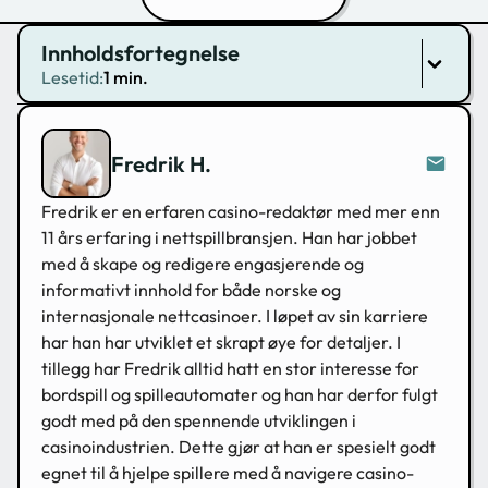
Innholdsfortegnelse
Lesetid:
1 min.
Fredrik H.
Fredrik er en erfaren casino-redaktør med mer enn
11 års erfaring i nettspillbransjen. Han har jobbet
med å skape og redigere engasjerende og
informativt innhold for både norske og
internasjonale nettcasinoer. I løpet av sin karriere
har han har utviklet et skrapt øye for detaljer. I
tillegg har Fredrik alltid hatt en stor interesse for
bordspill og spilleautomater og han har derfor fulgt
godt med på den spennende utviklingen i
casinoindustrien. Dette gjør at han er spesielt godt
egnet til å hjelpe spillere med å navigere casino-