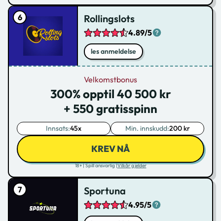
Rollingslots
4.89/5
les anmeldelse
Velkomstbonus
300% opptil 40 500 kr
+ 550 gratisspinn
Innsats:
45x
Min. innskudd:
200 kr
KREV NÅ
18+ | Spill ansvarlig |
Vilkår gjelder
Sportuna
4.95/5