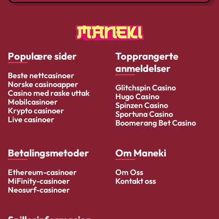
Populære sider
Topprangerte
anmeldelser
Beste nettcasinoer
Norske casinoapper
Glitchspin Casino
Casino med raske uttak
Hugo Casino
Mobilcasinoer
Spinzen Casino
Krypto casinoer
Sportuna Casino
Live casinoer
Boomerang Bet Casino
Betalingsmetoder
Om Maneki
Ethereum-casinoer
Om Oss
MiFinity-casinoer
Kontakt oss
Neosurf-casinoer