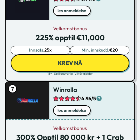
les anmeldelse
Velkomstbonus
225% opptil €11,000
Innsats:
25x
Min. innskudd:
€20
KREV NÅ
18+ | Spill ansvarlig |
Vilkår gjelder
Winrolla
4.96/5
les anmeldelse
Velkomstbonus
300% Opptil 80 000 kr + 1 Crab