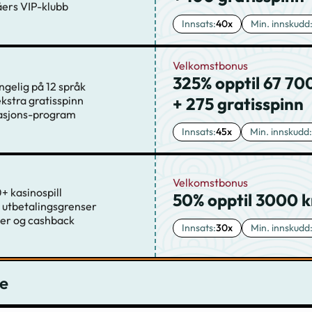
åers VIP-klubb
Innsats:
40x
Min. innskudd
Velkomstbonus
325% opptil 67 70
ngelig på 12 språk
kstra gratisspinn
+ 275 gratisspinn
asjons-program
Innsats:
45x
Min. innskudd:
Velkomstbonus
+ kasinospill
50% opptil 3000 k
 utbetalingsgrenser
er og cashback
Innsats:
30x
Min. innskudd
se