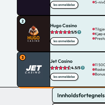
5-niv
les anmeldelse
Hugo Casino
Tilgje
5/5
Kjøp e
Prest
les anmeldelse
Jet Casino
11 500
4.5/5
Raske
Bonus
les anmeldelse
Innholdsfortegnel