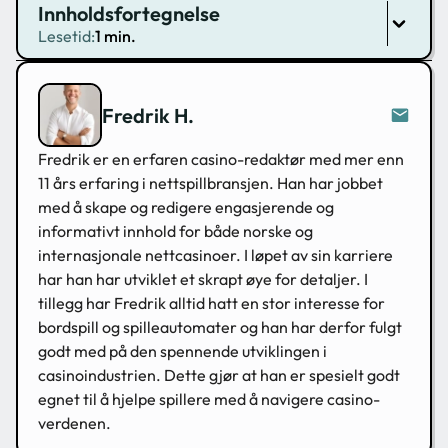
Innholdsfortegnelse
Lesetid:
1 min.
Fredrik H.
Fredrik er en erfaren casino-redaktør med mer enn
11 års erfaring i nettspillbransjen. Han har jobbet
med å skape og redigere engasjerende og
informativt innhold for både norske og
internasjonale nettcasinoer. I løpet av sin karriere
har han har utviklet et skrapt øye for detaljer. I
tillegg har Fredrik alltid hatt en stor interesse for
bordspill og spilleautomater og han har derfor fulgt
godt med på den spennende utviklingen i
casinoindustrien. Dette gjør at han er spesielt godt
egnet til å hjelpe spillere med å navigere casino-
verdenen.