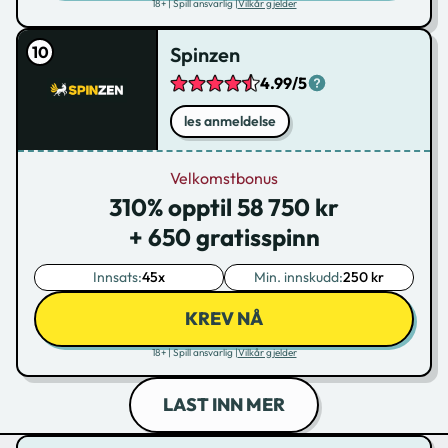
18+ | Spill ansvarlig |
Vilkår gjelder
Spinzen
4.99/5
les anmeldelse
Velkomstbonus
310% opptil 58 750 kr
+ 650 gratisspinn
Innsats:
45x
Min. innskudd:
250 kr
KREV NÅ
18+ | Spill ansvarlig |
Vilkår gjelder
LAST INN MER