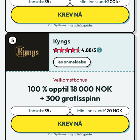
Innsats:
35x
Min. innskudd:
200 kr
KREV NÅ
18+ | Spill ansvarlig |
Vilkår gjelder
Kyngs
4.88/5
les anmeldelse
Velkomstbonus
100 % opptil 18 000 NOK
+ 300 gratisspinn
Innsats:
35x
Min. innskudd:
120 NOK
KREV NÅ
18+ | Spill ansvarlig |
Vilkår gjelder