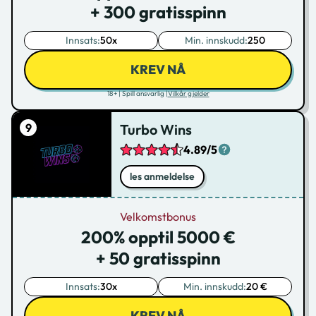
+ 300 gratisspinn
Innsats:
50x
Min. innskudd:
250
KREV NÅ
18+ | Spill ansvarlig |
Vilkår gjelder
Turbo Wins
4.89/5
les anmeldelse
Velkomstbonus
200% opptil 5000 €
+ 50 gratisspinn
Innsats:
30x
Min. innskudd:
20 €
KREV NÅ