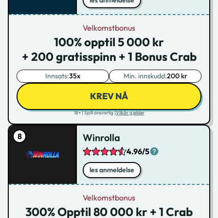
les anmeldelse
Velkomstbonus
100% opptil 5 000 kr
+ 200 gratisspinn + 1 Bonus Crab
Innsats:
35x
Min. innskudd:
200 kr
KREV NÅ
18+ | Spill ansvarlig |
Vilkår gjelder
Winrolla
4.96/5
les anmeldelse
Velkomstbonus
300% Opptil 80 000 kr + 1 Crab