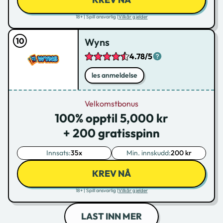
18+ | Spill ansvarlig |
Vilkår gjelder
Wyns
4.78/5
les anmeldelse
Velkomstbonus
100% opptil 5,000 kr
+ 200 gratisspinn
Innsats:
35x
Min. innskudd:
200 kr
KREV NÅ
18+ | Spill ansvarlig |
Vilkår gjelder
LAST INN MER