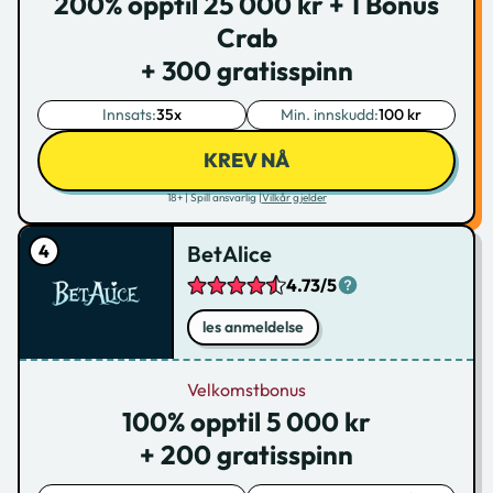
200% opptil 25 000 kr + 1 Bonus
Crab
+ 300 gratisspinn
Innsats:
35x
Min. innskudd:
100 kr
KREV NÅ
18+ | Spill ansvarlig |
Vilkår gjelder
BetAlice
4.73/5
les anmeldelse
Velkomstbonus
100% opptil 5 000 kr
+ 200 gratisspinn