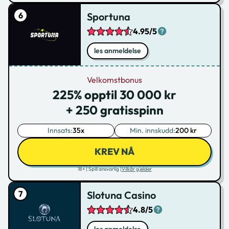
Sportuna
4.95/5
les anmeldelse
Velkomstbonus
225% opptil 30 000 kr
+ 250 gratisspinn
Innsats:
35x
Min. innskudd:
200 kr
KREV NÅ
18+ | Spill ansvarlig |
Vilkår gjelder
Slotuna Casino
4.8/5