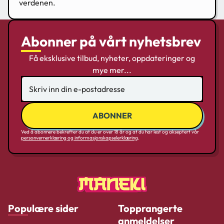
verdenen.
Abonner på vårt nyhetsbrev
Få eksklusive tilbud, nyheter, oppdateringer og
mye mer...
Ved å abonnere bekrefter du at du er over 18 år og at du har lest og akseptert vår
personvernerklæring og informasjonskapselerklæring
.
Populære sider
Topprangerte
anmeldelser