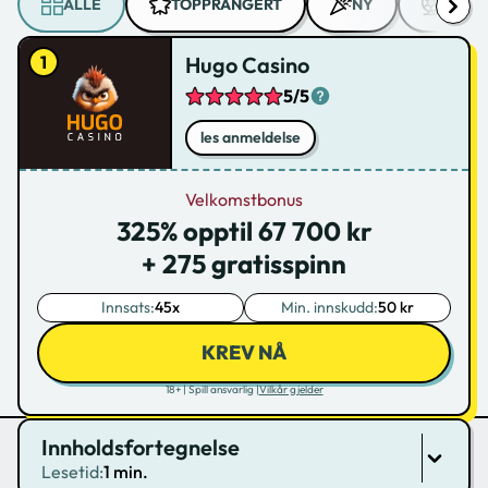
ALLE
TOPPRANGERT
NY
GRATI
Hugo Casino
5/5
les anmeldelse
Velkomstbonus
325% opptil 67 700 kr
+ 275 gratisspinn
Innsats:
45x
Min. innskudd:
50 kr
KREV NÅ
18+ | Spill ansvarlig |
Vilkår gjelder
Innholdsfortegnelse
Lesetid:
1 min.