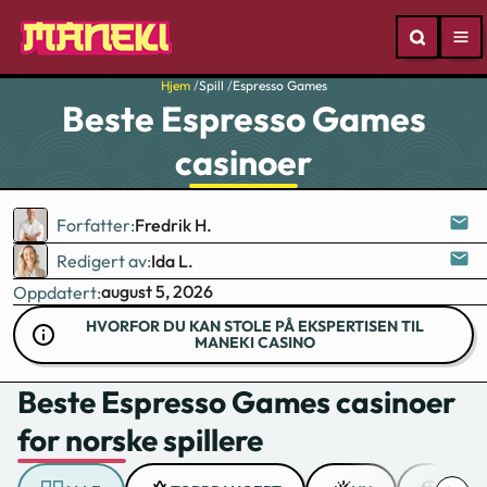
Hjem
/
Spill
/
Espresso Games
Beste Espresso Games
casinoer
Forfatter:
Fredrik H.
Redigert av:
Ida L.
august 5, 2026
Oppdatert:
HVORFOR DU KAN STOLE PÅ EKSPERTISEN TIL
MANEKI CASINO
Beste Espresso Games casinoer
for norske spillere