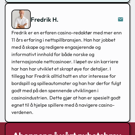
Fredrik H.
Fredrik er en erfaren casino-redaktør med mer enn
11 års erfaring i nettspillbransjen. Han har jobbet
med å skape og redigere engasjerende og
informativt innhold for både norske og
internasjonale nettcasinoer. I løpet av sin karriere
har han har utviklet et skrapt øye for detaljer. I
tillegg har Fredrik alltid hatt en stor interesse for
bordspill og spilleautomater og han har derfor fulgt
godt med på den spennende utviklingen i
casinoindustrien. Dette gjør at han er spesielt godt
egnet til å hjelpe spillere med å navigere casino-
verdenen.