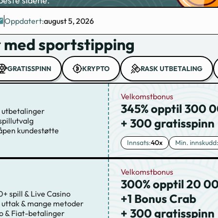
 beste sidene.
august 5, 2026
Oppdatert:
 med sportstipping
GRATISSPINN
KRYPTO
RASK UTBETALING
Velkomstbonus
345% opptil 300 0
 utbetalinger
spillutvalg
+ 300 gratisspinn
pen kundestøtte
Innsats:
40x
Min. innskudd
Velkomstbonus
300% opptil 20 00
+ spill & Live Casino
+1 Bonus Crab
 uttak & mange metoder
+ 300 gratisspinn
o & Fiat-betalinger