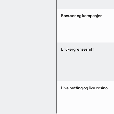
Bonuser og kampanjer
Brukergrensesnitt
Live betting og live casino