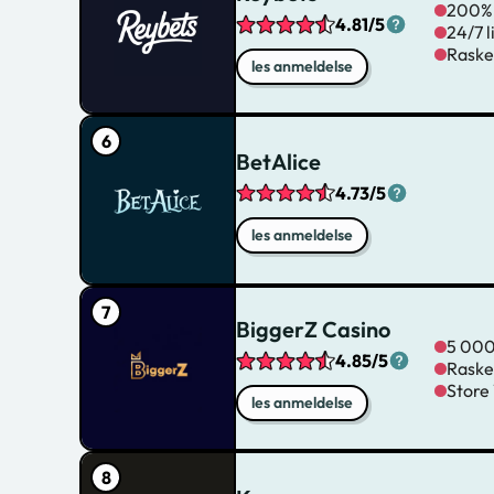
200% 
4.81/5
24/7 l
Raske
les anmeldelse
BetAlice
4.73/5
les anmeldelse
BiggerZ Casino
5 000+
4.85/5
Raske
Store
les anmeldelse