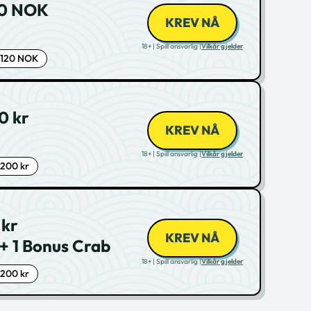
00 NOK
KREV NÅ
18+ | Spill ansvarlig |
Vilkår gjelder
120 NOK
0 kr
KREV NÅ
18+ | Spill ansvarlig |
Vilkår gjelder
200 kr
 kr
KREV NÅ
 + 1 Bonus Crab
18+ | Spill ansvarlig |
Vilkår gjelder
200 kr