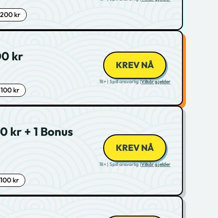
200 kr
00 kr
KREV NÅ
18+ | Spill ansvarlig |
Vilkår gjelder
:
100 kr
0 kr + 1 Bonus
KREV NÅ
18+ | Spill ansvarlig |
Vilkår gjelder
100 kr