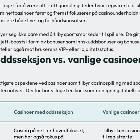
laget for å være alt-i-ett gamblingsteder hvor registrerte bruk
v om nettcasinoer først og fremst fokuserer på casinounderholdni
lassere både live- og forhåndsinnsatser.
er seg ikke bare med å tilby sportsmarkeder til spillere. De gir 
budsjett-boosts i form av bonuser som innskuddsbonuser og bonuse
eller også mot brukerens VIP- eller lojalitetsstatus.
dsseksjon vs. vanlige casinoer
ktigste aspektene ved casinoer som tilbyr casinospilling med spo
lternativer. Derfor har vi laget en kort sammenligningstabell 
Casinoer med oddsseksjon
Vanlige casinoer
Casino på nett er hovedfokuset,
Tilbyr kun casino
men har også fokus på
til registrerte