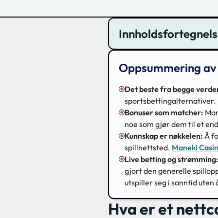
Innholdsfortegnel
Oppsummering av 
Det beste
fra begge verde
sportsbettingalternativer.
Bonuser som matcher:
Mang
noe som gjør dem til et end
Kunnskap er nøkkelen:
Å fo
spillnettsted.
Maneki Casi
Live betting og strømming
gjort den generelle spillo
utspiller seg i sanntid uten
Hva er et nett